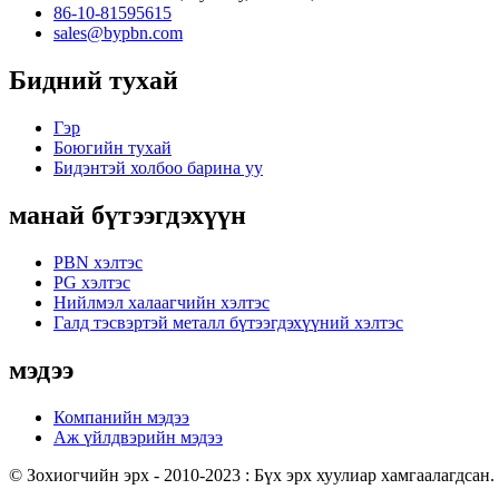
86-10-81595615
sales@bypbn.com
Бидний тухай
Гэр
Боюгийн тухай
Бидэнтэй холбоо барина уу
манай бүтээгдэхүүн
PBN хэлтэс
PG хэлтэс
Нийлмэл халаагчийн хэлтэс
Галд тэсвэртэй металл бүтээгдэхүүний хэлтэс
мэдээ
Компанийн мэдээ
Аж үйлдвэрийн мэдээ
© Зохиогчийн эрх - 2010-2023 : Бүх эрх хуулиар хамгаалагдсан.