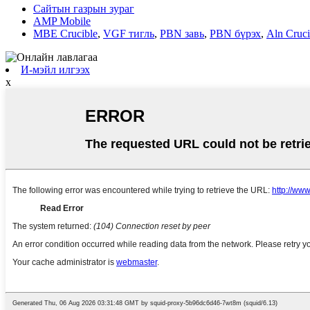
Сайтын газрын зураг
AMP Mobile
MBE Crucible
,
VGF тигль
,
PBN завь
,
PBN бүрэх
,
Aln Cruci
И-мэйл илгээх
x