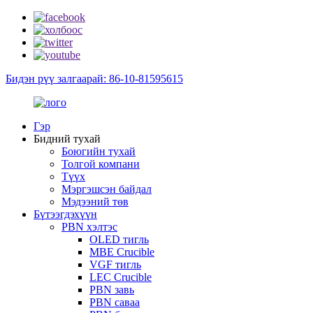
Бидэн рүү залгаарай: 86-10-81595615
Гэр
Бидний тухай
Боюгийн тухай
Толгой компани
Түүх
Мэргэшсэн байдал
Мэдээний төв
Бүтээгдэхүүн
PBN хэлтэс
OLED тигль
MBE Crucible
VGF тигль
LEC Crucible
PBN завь
PBN саваа