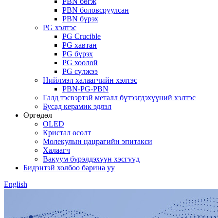
PBN бөгж
PBN боловсруулсан
PBN бүрэх
PG хэлтэс
PG Crucible
PG хавтан
PG бүрэх
PG хоолой
PG сүлжээ
Нийлмэл халаагчийн хэлтэс
PBN-PG-PBN
Галд тэсвэртэй металл бүтээгдэхүүний хэлтэс
Бусад керамик эдлэл
Өргөдөл
OLED
Кристал өсөлт
Молекулын цацрагийн эпитакси
Халаагч
Вакуум бүрэлдэхүүн хэсгүүд
Бидэнтэй холбоо барина уу
English