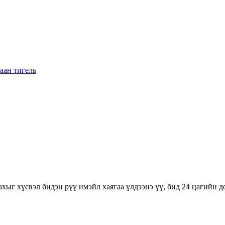
хыг хүсвэл бидэн рүү имэйл хаягаа үлдээнэ үү, бид 24 цагийн д