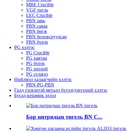
MBE Crucible
VGF тигль
LEC Crucible
PBN завь
PBN саваа
PBN бөгж
PBN боловсруулсан
PBN бүрэх
PG хэлтэс
PG Crucible
PG хавтан
PG бүрэх
PG хоолой
PG сүлжээ
Нийлмэл халаагчийн хэлтэс
PBN-PG-PBN
Галд тэсвэртэй металл бүтээгдэхүүний хэлтэс
Бусад керамик эдлэл
Бор нитридын тигель BN C...