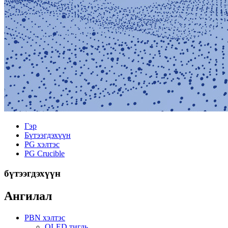
Гэр
Бүтээгдэхүүн
PG хэлтэс
PG Crucible
бүтээгдэхүүн
Ангилал
PBN хэлтэс
OLED тигль