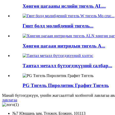
Хөнгөн цагааны ислийн тигель AL...
Гянт болд молибдений тигель...
Хөнгөн цагаан нитридын тигель А...
Тантал металл бүтээгдэхүүний салбар...
PG Тигель Пиролитик Графит Тигель
Манай бүтээгдэхүүн, үнийн жагсаалттай холбоотой лавлагаа ава
лавлагаа
№7 Юншань зам, Тунжоу, Бээжин, 101113