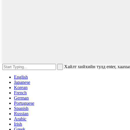
Хайлт хийхийн тулд enter, хаахы
English
Japanese
Korean
French
German
Portuguese
Spanish
Russian
Arabic
Irish
Greek