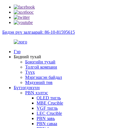
Бидэн рүү залгаарай: 86-10-81595615
Гэр
Бидний тухай
Боюгийн тухай
Толгой компани
Түүх
Мэргэшсэн байдал
Мэдээний төв
Бүтээгдэхүүн
PBN хэлтэс
OLED тигль
MBE Crucible
VGF тигль
LEC Crucible
PBN завь
PBN саваа