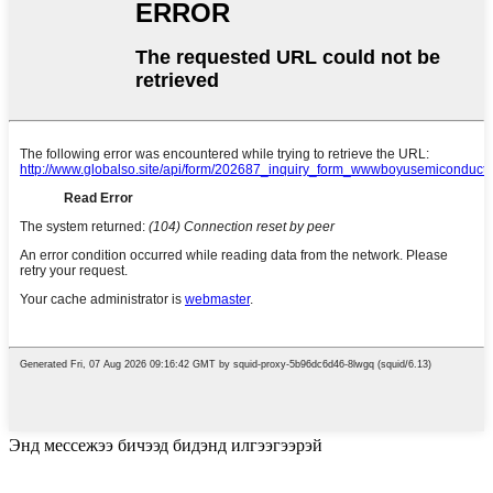
Энд мессежээ бичээд бидэнд илгээгээрэй