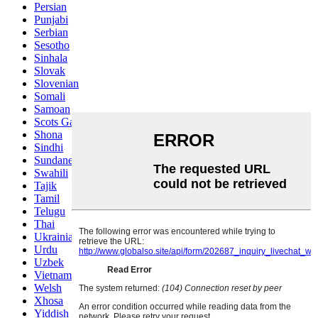
Persian
Punjabi
Serbian
Sesotho
Sinhala
Slovak
Slovenian
Somali
Samoan
Scots Gaelic
Shona
Sindhi
Sundanese
Swahili
Tajik
Tamil
Telugu
Thai
Ukrainian
Urdu
Uzbek
Vietnamese
Welsh
Xhosa
Yiddish