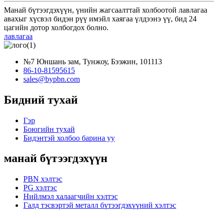
Манай бүтээгдэхүүн, үнийн жагсаалттай холбоотой лавлагаа
авахыг хүсвэл бидэн рүү имэйл хаягаа үлдээнэ үү, бид 24
цагийн дотор холбогдох болно.
лавлагаа
№7 Юншань зам, Тунжоу, Бээжин, 101113
86-10-81595615
sales@bypbn.com
Бидний тухай
Гэр
Боюгийн тухай
Бидэнтэй холбоо барина уу
манай бүтээгдэхүүн
PBN хэлтэс
PG хэлтэс
Нийлмэл халаагчийн хэлтэс
Галд тэсвэртэй металл бүтээгдэхүүний хэлтэс