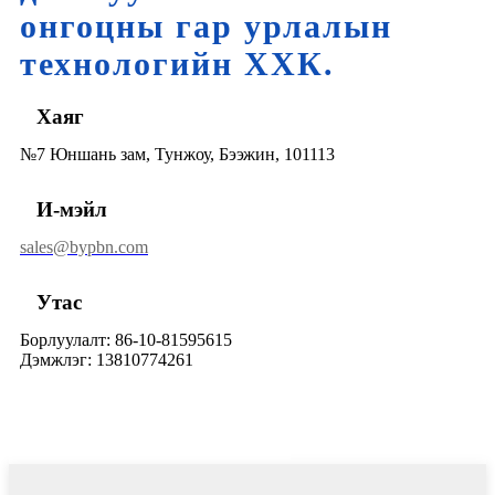
онгоцны гар урлалын
технологийн ХХК.
Хаяг
№7 Юншань зам, Тунжоу, Бээжин, 101113
И-мэйл
sales@bypbn.com
Утас
Борлуулалт: 86-10-81595615
Дэмжлэг: 13810774261