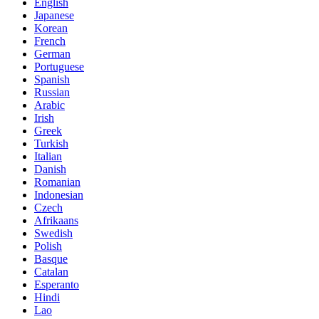
English
Japanese
Korean
French
German
Portuguese
Spanish
Russian
Arabic
Irish
Greek
Turkish
Italian
Danish
Romanian
Indonesian
Czech
Afrikaans
Swedish
Polish
Basque
Catalan
Esperanto
Hindi
Lao