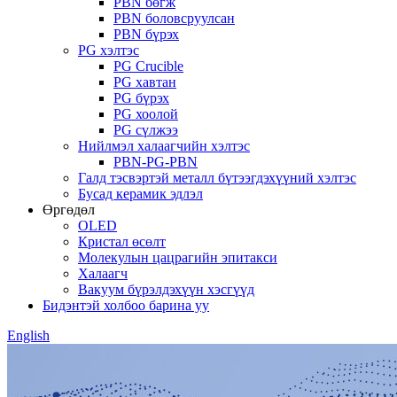
PBN бөгж
PBN боловсруулсан
PBN бүрэх
PG хэлтэс
PG Crucible
PG хавтан
PG бүрэх
PG хоолой
PG сүлжээ
Нийлмэл халаагчийн хэлтэс
PBN-PG-PBN
Галд тэсвэртэй металл бүтээгдэхүүний хэлтэс
Бусад керамик эдлэл
Өргөдөл
OLED
Кристал өсөлт
Молекулын цацрагийн эпитакси
Халаагч
Вакуум бүрэлдэхүүн хэсгүүд
Бидэнтэй холбоо барина уу
English