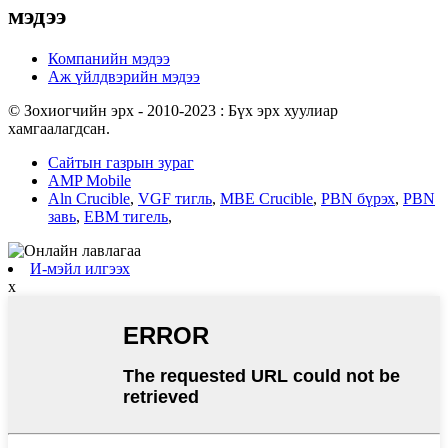
мэдээ
Компанийн мэдээ
Аж үйлдвэрийн мэдээ
© Зохиогчийн эрх - 2010-2023 : Бүх эрх хуулиар
хамгаалагдсан.
Сайтын газрын зураг
AMP Mobile
Aln Crucible
,
VGF тигль
,
MBE Crucible
,
PBN бүрэх
,
PBN
завь
,
EBM тигель
,
И-мэйл илгээх
x