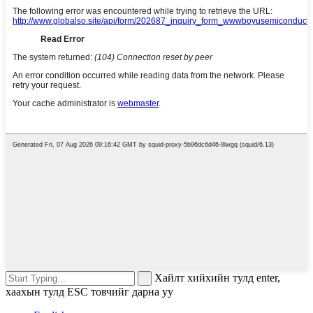
Хайлт хийхийн тулд enter,
хаахын тулд ESC товчийг дарна уу