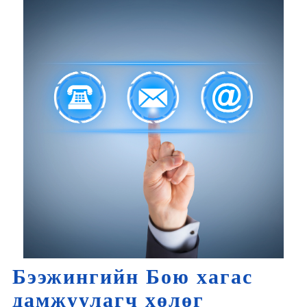
Бээжингийн Бою хагас
дамжуулагч хөлөг